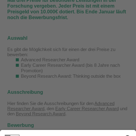
Mal drei Preise für besondere Leistungen in der
Forschung vergeben. Jeder Preis ist mit einem
Preisgeld von 10.000€ dotiert. Bis Ende Januar läuft
noch die Bewerbungsfrist.
Auswahl
Es gibt die Möglichkeit sich für einen der drei Preise zu
bewerben:
Advanced Researcher Award
Early Career Researcher Award (bis 8 Jahre nach
Promotion)
Beyond Research Award: Thinking outside the box
Ausschreibung
Hier finden Sie die Ausschreibungen für den
Advanced
Researcher Award
, den
Early Career Researcher Award
und
den
Beyond Research Award
.
Bewerbung